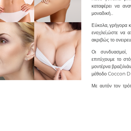
καταφέρει να ανα
μοναδική...
Εύκολα, γρήγορα κ
ενοχλεί,ώστε να 
ακριβώς το ονειρε
Οι συνδυασμοί,
επιτύχουμε το στ
μοντέρνα βραζιλιάν
μέθοδο Coccon D
Με αυτόν τον τρό
λέσματα σε όλο το σώμα, ανορθώνοντας ταυτόχρονα και τους γ
Αναίμακτη λιποαναρρόφηση και γλυπτική σώματος