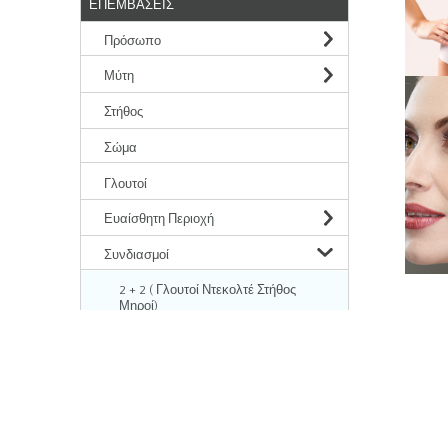
ΕΠΕΜΒΑΣΕΙΣ
Πρόσωπο
Μύτη
Στήθος
Σώμα
Γλουτοί
Ευαίσθητη Περιοχή
Συνδιασμοί
2 + 2 ( Γλουτοί Ντεκολτέ Στήθος
Μηροί)
αποτε
2+1 Γλουτοί Ντεκολτέ Στήθος
Μύτη - Στήθος
Mommy Make Over
MEDIA