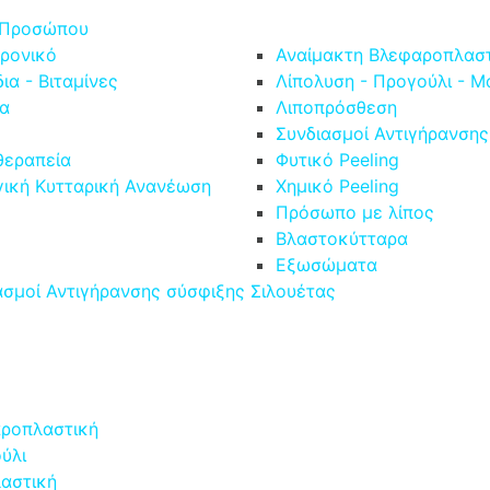
 Προσώπου
ρονικό
Αναίμακτη Βλεφαροπλασ
ια - Βιταμίνες
Λίπολυση - Προγούλι - 
α
Λιποπρόσθεση
Συνδιασμοί Αντιγήρανσης
εραπεία
Φυτικό Peeling
γική Κυτταρική Ανανέωση
Χημικό Peeling
Πρόσωπο με λίπος
Βλαστοκύτταρα
Εξωσώματα
ασμοί Αντιγήρανσης σύσφιξης Σιλουέτας
g
ροπλαστική
ύλι
αστική