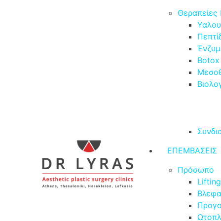
Θεραπείες
Υαλου
Πεπτίδ
Ένζυμ
Botox
Μεσοθ
Βιολο
Συνδι
ΕΠΕΜΒΑΣΕΙΣ
Πρόσωπο
Liftin
Βλεφα
Προγο
Ωτοπλ