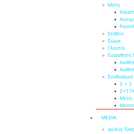
Μύτη
Κλεισ
Ανοιχ
Ρινοπ
Στήθος
Σώμα
Γλουτοί
Ευαίσθητη 
Αισθη
Αισθη
Συνδιασμοί
2 + 2
2+1 Γ
Μύτη 
Momm
MEDIA
Δελτία Τύπ