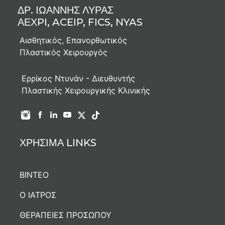
ΔΡ. IΩΑΝΝΗΣ ΛΥΡΑΣ
ΑΕΧPI, ACEIP, FICS, NYAS
View the embedded image gallery online at:
Αισθητικός, Επανορθωτικός
https://www.ioannislyras.com/el/%CE%B8
Πλαστικός Χειρουργός
%CF%80%CF%81%CE%BF%CF%83%CF%8E%CF%80%
Ερρίκος Ντυνάν - Διευθυντής
Πλαστικής Χειρουργικής Κλινικής
ΧΡΗΣΙΜΑ LINKS
ΒΙΝΤΕΟ
Ο ΙΑΤΡΟΣ
ΘΕΡΑΠΕΙΕΣ ΠΡΟΣΩΠΟΥ